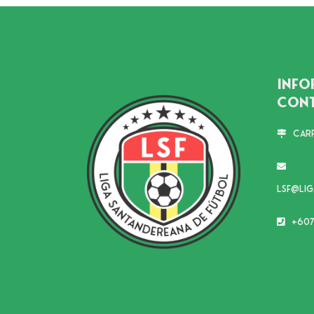
Info
Con
Carr
lsf@li
+607