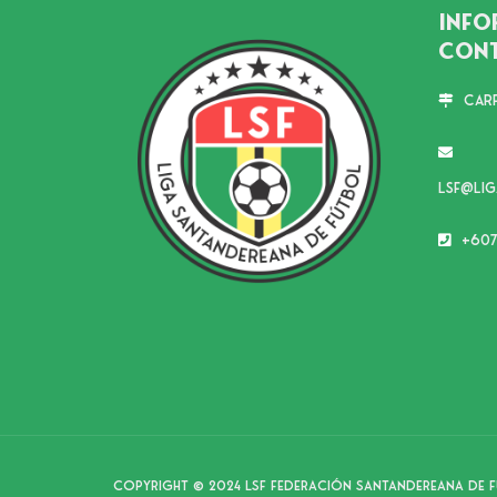
Info
Con
Carr
lsf@li
+607
Copyright © 2024 LSF Federación Santandereana de 