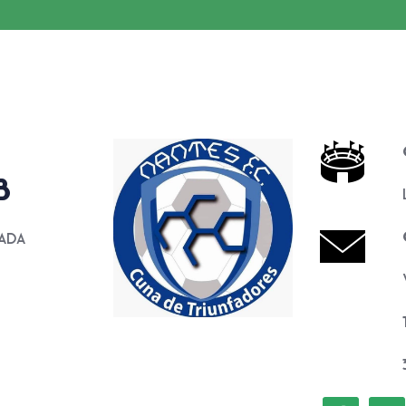
B
ada