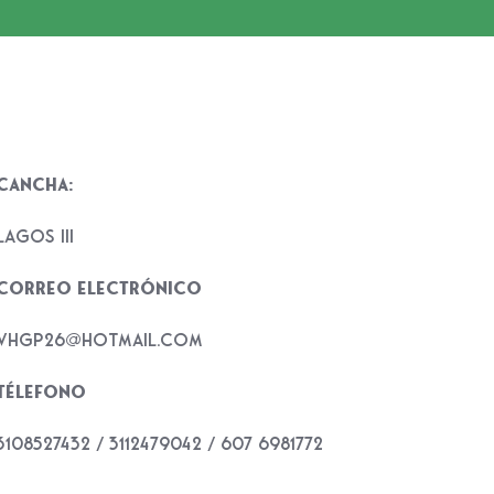
Cancha:
Lagos III
Correo electrónico
vhgp26@hotmail.com
Télefono
3108527432 / 3112479042 / 607 6981772