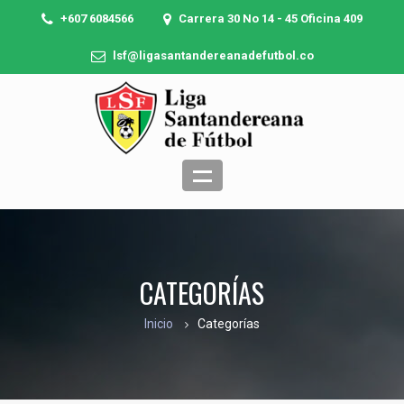
+607 6084566
Carrera 30 No 14 - 45 Oficina 409
lsf@ligasantandereanadefutbol.co
CATEGORÍAS
Inicio
Categorías