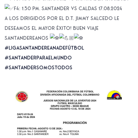
F4: 1:30 pm. Santander vs Caldas 17.08.2024
A los dirigidos por el D.T. Jimmy Salcedo le
deseamos el mayor éxito! Buen viaje
Santandereanos
#LigaSantandereanaDeFútbol
#SantanderParaElMundo
#SantanderSomosTodos