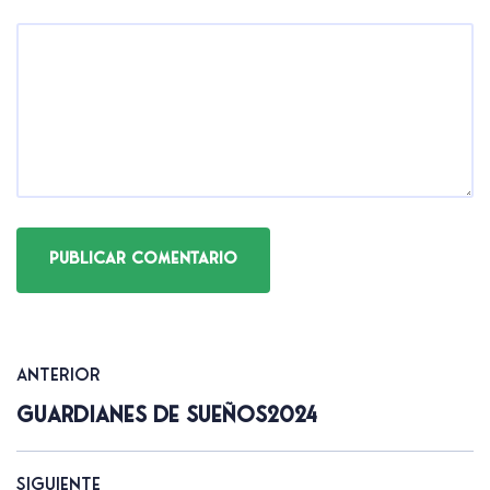
Navegación
Anterior
Guardianes De Sueños2024
de
entradas
Siguiente