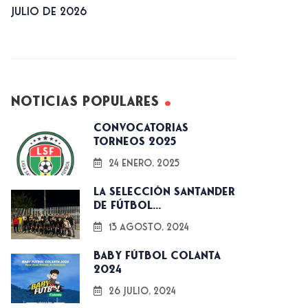
JULIO DE 2026
Noticias populares
Convocatorias
torneos 2025
24 enero, 2025
La Selección Santander
de Fútbol...
13 agosto, 2024
Baby Fútbol Colanta
2024
26 julio, 2024