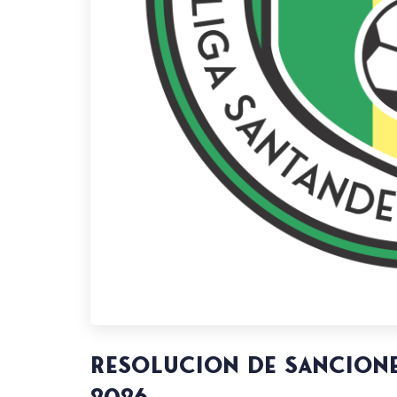
RESOLUCION DE SANCIONES