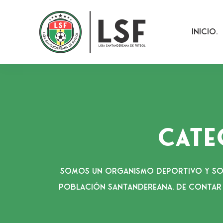
Inicio
Cate
Somos un organismo deportivo y socia
población Santandereana, de contar 