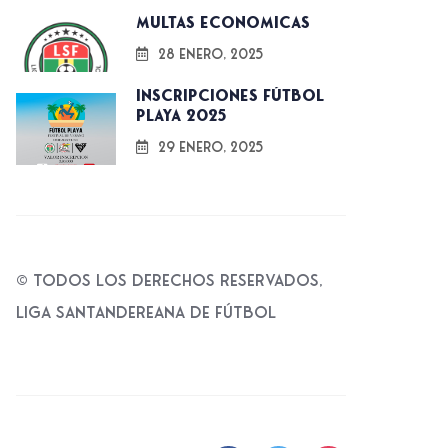
Multas economicas
28 enero, 2025
Inscripciones fútbol
playa 2025
29 enero, 2025
© Todos los derechos reservados,
Liga Santandereana de fútbol