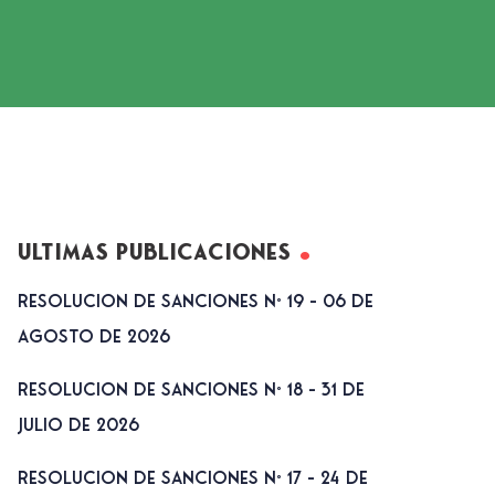
Ultimas publicaciones
RESOLUCION DE SANCIONES N° 19 – 06 DE
AGOSTO DE 2026
RESOLUCION DE SANCIONES N° 18 – 31 DE
JULIO DE 2026
RESOLUCION DE SANCIONES N° 17 – 24 DE